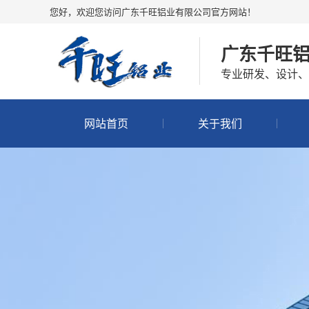
您好，欢迎您访问广东千旺铝业有限公司官方网站！
广东千旺
专业研发、设计、
网站首页
关于我们