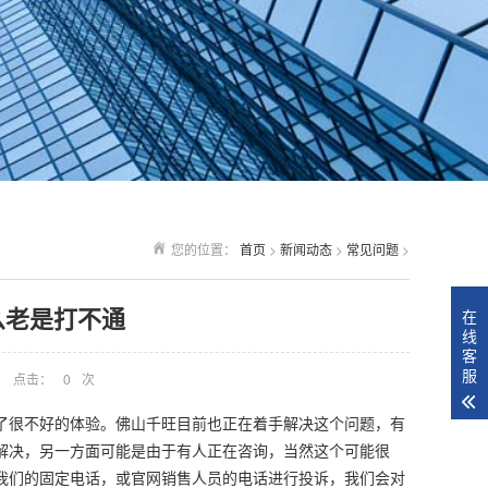
您的位置：
首页
>
新闻动态
>
常见问题
>
么老是打不通
在
线
客
服
点击：
0
次
了很不好的体验。佛山千旺目前也正在着手解决这个问题，有
商解决，另一方面可能是由于有人正在咨询，当然这个可能很
打我们的固定电话，或官网销售人员的电话进行投诉，我们会对