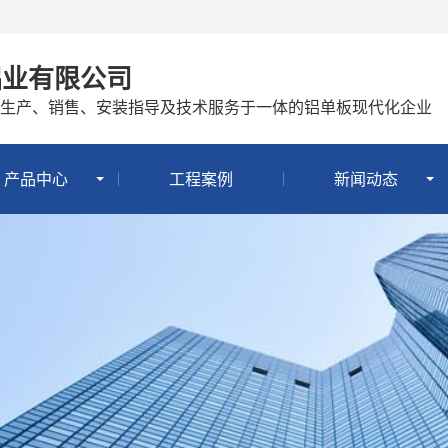
铝业有限公司
生产、销售、安装指导及技术服务于一体的铝单板现代化企业
产品中心
工程案例
新闻动态