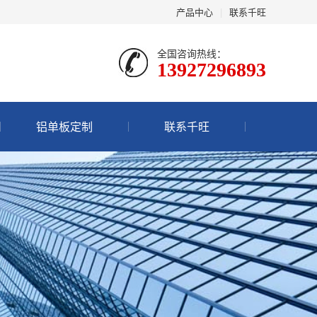
产品中心
|
联系千旺
全国咨询热线：
13927296893
铝单板定制
联系千旺