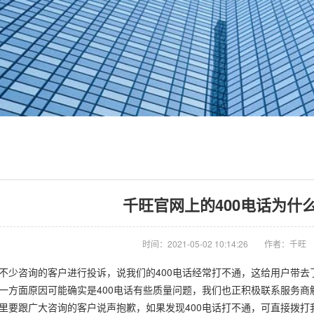
千旺官网上的400电话为什
时间：2021-05-02 10:14:26
作者：千旺
咨询的客户进行投诉，说我们的400电话经常打不通，这给用户带去
一方面原因可能确实是400电话有些质量问题，我们也正积极联系服务
里要跟广大咨询的客户说声抱歉，如果发现400电话打不通，可直接拨