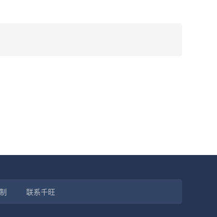
制
联系千旺