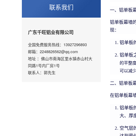
联系我们
一、铝单板
铝单板幕墙
现：
广东千旺铝业有限公司
铝单板
全国免费服务热线：13927296893
邮箱：2248826562@qq.com
铝单板
地址 ：佛山市南海区里水镇赤山村大
的平整
同路1号内厂房1号
可以减
联系人：郭先生
二、铝单板
在铝单板幕
铝单板
大、厚
空气层