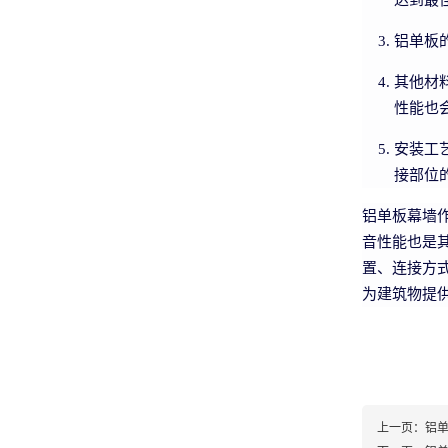
达到最
铝单板
其他材
性能也
安装工
接部位
铝单板幕墙
音性能也是
置、连接方
为建筑物提
上一页：
铝