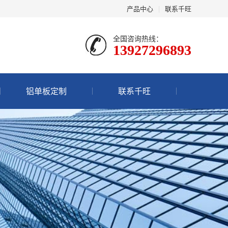
产品中心
|
联系千旺
全国咨询热线：
13927296893
铝单板定制
联系千旺