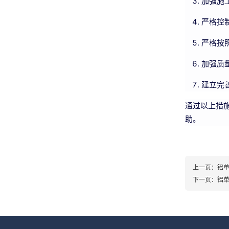
加强施
严格控
严格按
加强质
建立完
通过以上措
助。
上一页：
铝
下一页：
铝