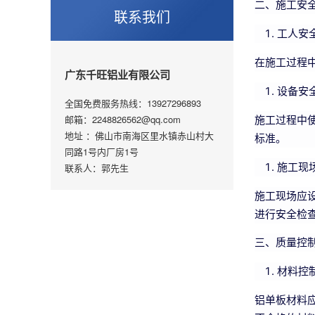
二、施工安
联系我们
工人安
在施工过程
广东千旺铝业有限公司
设备安
全国免费服务热线：13927296893
邮箱：2248826562@qq.com
施工过程中
地址 ：佛山市南海区里水镇赤山村大
标准。
同路1号内厂房1号
施工现
联系人：郭先生
施工现场应
进行安全检
三、质量控
材料控
铝单板材料