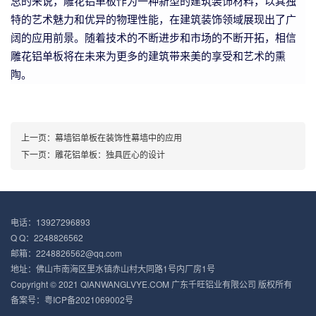
总的来说，雕花铝单板作为一种新型的建筑装饰材料，以其独
特的艺术魅力和优异的物理性能，在建筑装饰领域展现出了广
阔的应用前景。随着技术的不断进步和市场的不断开拓，相信
雕花铝单板将在未来为更多的建筑带来美的享受和艺术的熏
陶。
上一页：
幕墙铝单板在装饰性幕墙中的应用
下一页：
雕花铝单板：独具匠心的设计
电话：13927296893
Q Q：2248826562
邮箱：2248826562@qq.com
地址：佛山市南海区里水镇赤山村大同路1号内厂房1号
Copyright © 2021 QIANWANGLVYE.COM 广东千旺铝业有限公司 版权所有
备案号：
粤ICP备2021069002号