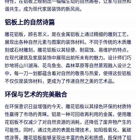
特性，在铝板上绘制出一幅幅生动的自然画卷，让家与自然和
谐共生，成为现代家居装饰的新风尚。
铝板上的自然诗篇
雕花铝板，顾名思义，是在金属铝板上通过精细的雕刻工艺，
展现出各种自然元素与图案的装饰材料。不同于传统的木质雕
刻或石材雕刻，雕花铝板以其轻便、耐腐蚀、易维护的特点，
在现代建筑及家居装饰中展现出前所未有的魅力。设计师们巧
妙地将山川湖海、花鸟鱼虫、森林草原等自然景观融入设计之
中，每一刀一划都蕴含着对自然的敬畏与热爱，使得这些铝板
不仅仅是装饰材料，更成为了传递自然之美的艺术品。
环保与艺术的完美融合
在环保意识日益增强的今天，雕花铝板以其绿色环保的材质特
性赢得了市场的青睐。铝是一种可回收再利用的金属，使用雕
花铝板不仅减少了对自然资源的消耗，还降低了废弃物产生的
可能性。同时，通过先进的表面处理技术，如阳极氧化、氟碳
喷涂等，雕花铝板能够呈现出丰富的色彩和质感，既保持了铝