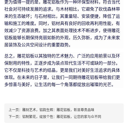
更为值得一提的是，雕花铝板作为一种环保型材料，符合当代
社会对可持续发展的追求。与木材相比，它避免了砍伐森林带
来的生态破坏；与石材相比，其重量轻、安装便捷，降低了运
输和施工的难度。同时，铝材具有良好的回收再利用性能，有
效减少了资源浪费。加之其表面处理技术不断进步，使得雕花
铝板能够长期保持亮丽如新的外观，历久弥新，成为了未来家
居装饰及公共空间设计的重要趋势。
总之，雕花铝板以其独特的艺术魅力、广泛的应用前景以及环
保耐用的特性，正逐步成为装点现代生活不可或缺的一部分。
它不仅是科技与艺术的结晶，更是我们对美好生活追求的具体
体现。在未来的日子里，让我们一同期待雕花铝板带给我们更
多惊喜与美好，让生活的每一个角落都绽放出璀璨的光芒。
上一页：
雕刻艺术，铝韵生辉：雕花铝板，彰显尊贵品味
下一页：
铝制繁花，绽放个性：雕花铝板，让您的家与众不同