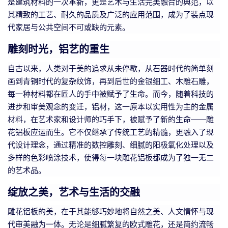
是建筑材料的一次革新，更是艺术与生活完美融合的典范，以
其精致的工艺、耐久的品质及广泛的应用范围，成为了装点现
代家居与公共空间不可或缺的元素。
雕刻时光，铝艺的重生
自古以来，人类对于美的追求从未停歇，从石器时代的简单刻
画到青铜时代的复杂纹饰，再到后世的金银细工、木雕石雕，
每一种材料都在匠人的手中被赋予了生命。而今，随着科技的
进步和审美观念的变迁，铝材，这一原本以实用性为主的金属
材料，在艺术家和设计师的巧手下，被赋予了新的生命——雕
花铝板应运而生。它不仅继承了传统工艺的精髓，更融入了现
代设计理念，通过精准的数控雕刻、细腻的阳极氧化处理以及
多样的色彩喷涂技术，使得每一块雕花铝板都成为了独一无二
的艺术品。
绽放之美，艺术与生活的交融
雕花铝板的美，在于其能够巧妙地将自然之美、人文情怀与现
代审美融为一体。无论是细腻繁复的欧式雕花，还是简约流畅