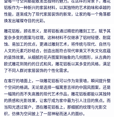
望每一寸空间都能散发出独特的魅力。在这样的背景下，雕花
铝板作为一种新兴的家装材料，以其独特的艺术韵味和卓越的
性能，逐渐成为了现代家居装饰的新宠，让家的每一个角落都
焕发出璀璨夺目的光彩。
雕花铝板，顾名思义，是将铝板通过精密的雕刻工艺，赋予其
复杂多变的图案与纹理。这种材料不仅继承了铝材轻便、耐腐
蚀、易加工的优点，更通过雕刻艺术，将传统与现代、自然与
人文的元素巧妙结合，创造出既符合现代审美又不失文化底蕴
的装饰效果。从细腻的花卉图案到抽象的几何图形，从古典的
欧式雕花到简约的日式和风，雕花铝板以其多变的风格，满足
了不同人群对家居装饰的个性化需求。
在客厅的墙面上，一块雕花铝板可以作为背景墙，瞬间提升整
个空间的格调。无论是选择一幅寓意吉祥的中国风图案，还是
一幅简约而不失高雅的现代艺术作品，雕花铝板都能以其独特
的质感和光影效果，让客厅成为家中最为引人注目的焦点。而
当阳光透过窗户，洒在雕花铝板上，那细腻的纹理与光影交
织，仿佛为空间披上了一层神秘而迷人的面纱。