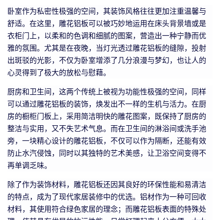
卧室作为私密性极强的空间，其装饰风格往往更加注重温馨与
舒适。在这里，雕花铝板可以被巧妙地运用在床头背景墙或是
衣柜门上，以柔和的色调和细腻的图案，营造出一种宁静而优
雅的氛围。尤其是在夜晚，当灯光透过雕花铝板的缝隙，投射
出斑驳的光影，不仅为卧室增添了几分浪漫与梦幻，也让人的
心灵得到了极大的放松与慰藉。
厨房和卫生间，这两个传统上被视为功能性极强的空间，同样
可以通过雕花铝板的装饰，焕发出不一样的生机与活力。在厨
房的橱柜门板上，采用简洁明快的雕花图案，既保持了厨房的
整洁与实用，又不失艺术气息。而在卫生间的淋浴间或洗手池
旁，一块精心设计的雕花铝板，不仅可以作为隔断，还能有效
防止水汽侵蚀，同时以其独特的艺术美感，让卫浴空间变得不
再单调乏味。
除了作为装饰材料，雕花铝板还因其良好的环保性能和易清洁
的特点，成为了现代家居装修中的优选。铝材作为一种可回收
材料，其使用符合绿色家居的理念；而雕花铝板表面的特殊处