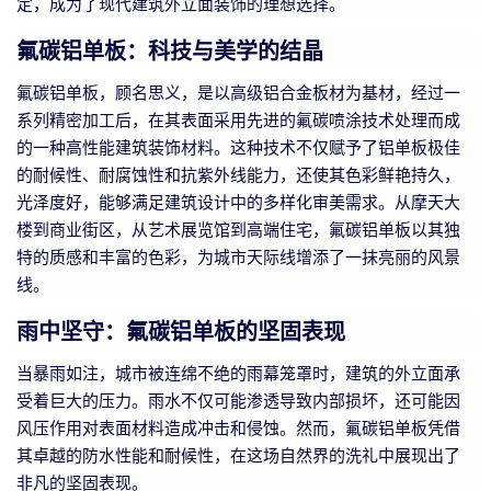
定，成为了现代建筑外立面装饰的理想选择。
氟碳铝单板：科技与美学的结晶
氟碳铝单板，顾名思义，是以高级铝合金板材为基材，经过一
系列精密加工后，在其表面采用先进的氟碳喷涂技术处理而成
的一种高性能建筑装饰材料。这种技术不仅赋予了铝单板极佳
的耐候性、耐腐蚀性和抗紫外线能力，还使其色彩鲜艳持久，
光泽度好，能够满足建筑设计中的多样化审美需求。从摩天大
楼到商业街区，从艺术展览馆到高端住宅，氟碳铝单板以其独
特的质感和丰富的色彩，为城市天际线增添了一抹亮丽的风景
线。
雨中坚守：氟碳铝单板的坚固表现
当暴雨如注，城市被连绵不绝的雨幕笼罩时，建筑的外立面承
受着巨大的压力。雨水不仅可能渗透导致内部损坏，还可能因
风压作用对表面材料造成冲击和侵蚀。然而，氟碳铝单板凭借
其卓越的防水性能和耐候性，在这场自然界的洗礼中展现出了
非凡的坚固表现。