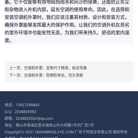
备。它不仅能够有效地阻挡雨水和风沙的侵袭，还能防止灰尘
和杂物进入外机内部，延长空调的使用寿命。因此，在选择和
安装空调机外罩时，我们应该注重其材质、设计和安装方式，
确保外罩能够发挥最大的保护作用。让我们的空调外机在恶劣
的室外环境中也能安然无恙，为我们带来持久、舒适的室内温
度。
上一页：
空调机外罩：定制尺寸精准，贴合完美
下一页：
空调机外罩：防晒防老化，历久弥新
电话：13927296893
Q Q：2248826562
邮箱：2248826562@qq.com
地址：佛山市南海区里水镇赤山村大同路1号内厂房1号
Copyright © 2021 QIANWANGLVYE.COM 广东千旺铝业有限公司 版权所有