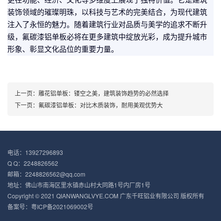
更在功能、经济、文化等多维度上展现了独特价值。它是建筑
装饰领域的璀璨明珠，以科技与艺术的完美结合，为现代建筑
注入了永恒的魅力。随着建筑行业对品质与美学的追求不断升
级，氟碳漆铝单板必将在更多建筑中绽放光彩，成为提升城市
形象、彰显文化品位的重要力量。
上一页：
雕花铝单板：镂空之美，建筑装饰趋势的必然选择
下一页：
氟碳漆铝单板：对比木质装饰，耐用美观优势大
电话：13927296893
Q Q：2248826562
邮箱：2248826562@qq.com
地址：佛山市南海区里水镇赤山村大同路1号内厂房1号
Copyright © 2021 QIANWANGLVYE.COM 广东千旺铝业有限公司 版权所有
备案号：
粤ICP备2021069002号