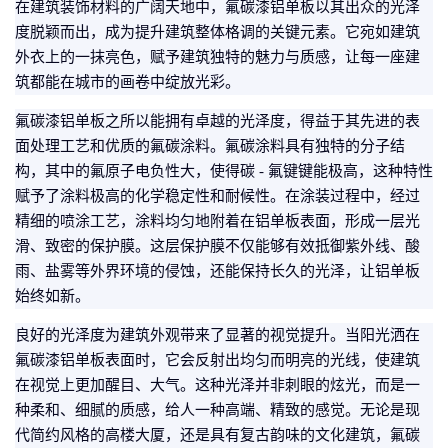
在建筑装饰材料的广阔天地中，氟碳漆铝单板以其出众的光泽
度脱颖而出，成为提升建筑整体格调的关键元素。它宛如建筑
外衣上的一抹亮色，赋予建筑独特的魅力与质感，让每一座建
筑都能在城市的画卷中绽放光彩。
氟碳漆铝单板之所以能拥有卓越的光泽度，得益于其先进的表
面处理工艺和优质的氟碳涂料。氟碳涂料具有独特的分子结
构，其中的氟原子电负性大，使得碳 - 氟键键能极高，这种特性
赋予了涂料极高的化学稳定性和耐候性。在涂装过程中，经过
精细的喷涂工艺，涂料均匀地附着在铝单板表面，形成一层光
滑、致密的保护膜。这层保护膜不仅能够有效抵御紫外线、酸
雨、盐雾等外界环境的侵蚀，还能保持长久的光泽，让铝单板
始终如新。
良好的光泽度为建筑外观带来了显著的视觉提升。当阳光洒在
氟碳漆铝单板表面时，它会反射出均匀而明亮的光线，使建筑
在视觉上更加醒目、大气。这种光泽并非刺眼的炫光，而是一
种柔和、细腻的质感，给人一种高端、精致的感觉。无论是现
代简约风格的高楼大厦，还是具有复古韵味的文化建筑，氟碳