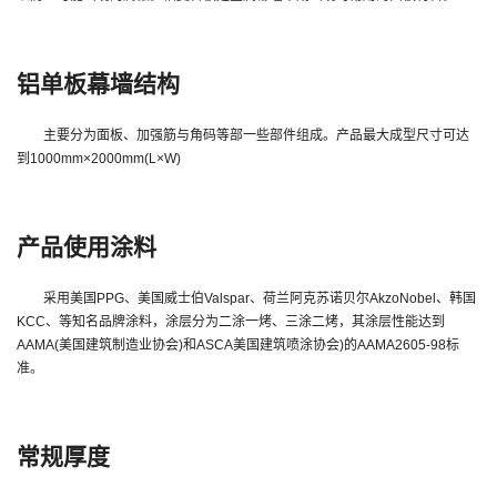
铝单板幕墙结构
主要分为面板、加强筋与角码等部一些部件组成。产品最大成型尺寸可达
到1000mm×2000mm(L×W)
产品使用涂料
采用美国PPG、美国威士伯Valspar、荷兰阿克苏诺贝尔AkzoNobel、韩国
KCC、等知名品牌涂料，涂层分为二涂一烤、三涂二烤，其涂层性能达到
AAMA(美国建筑制造业协会)和ASCA美国建筑喷涂协会)的AAMA2605-98标
准。
常规厚度