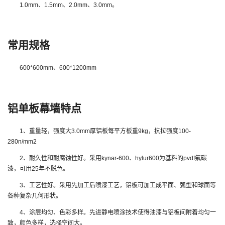
1.0mm、1.5mm、2.0mm、3.0mm。
常用规格
600*600mm、600*1200mm
铝单板幕墙特点
1、重量轻，强度大3.0mm厚铝板每平方板重9kg，抗拉强度100-
280n/mm2
2、耐久性和耐腐蚀性好。采用kynar-600、hylur600为基料的pvdf氟碳
漆，可用25年不脱色。
3、工艺性好。采用先加工后喷漆工艺，铝板可加工成平面、弧型和球面等
各种复杂几何形状。
4、涂层均匀、色彩多样。先进静电喷涂技术使得油漆与铝板间附着均匀一
致，颜色多样，选择空间大。