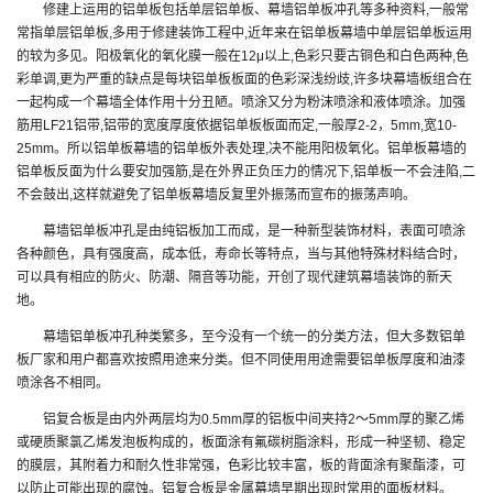
修建上运用的铝单板包括单层铝单板、幕墙铝单板冲孔等多种资料,一般常
常指单层铝单板,多用于修建装饰工程中,近年来在铝单板幕墙中单层铝单板运用
的较为多见。阳极氧化的氧化膜一般在12μ以上,色彩只要古铜色和白色两种,色
彩单调,更为严重的缺点是每块铝单板板面的色彩深浅纷歧,许多块幕墙板组合在
一起构成一个幕墙全体作用十分丑陋。喷涂又分为粉沫喷涂和液体喷涂。加强
筋用LF21铝带,铝带的宽度厚度依据铝单板板面而定,一般厚2-2，5mm,宽10-
25mm。所以铝单板幕墙的铝单板外表处理,决不能用阳极氧化。铝单板幕墙的
铝单板反面为什么要安加强筋,是在外界正负压力的情况下,铝单板一不会洼陷,二
不会鼓出,这样就避免了铝单板幕墙反复里外振荡而宣布的振荡声响。
幕墙铝单板冲孔是由纯铝板加工而成，是一种新型装饰材料，表面可喷涂
各种颜色，具有强度高，成本低，寿命长等特点，当与其他特殊材料结合时，
可以具有相应的防火、防潮、隔音等功能，开创了现代建筑幕墙装饰的新天
地。
幕墙铝单板冲孔种类繁多，至今没有一个统一的分类方法，但大多数铝单
板厂家和用户都喜欢按照用途来分类。但不同使用用途需要铝单板厚度和油漆
喷涂各不相同。
铝复合板是由内外两层均为0.5mm厚的铝板中间夹持2～5mm厚的聚乙烯
或硬质聚氯乙烯发泡板构成的，板面涂有氟碳树脂涂料，形成一种坚韧、稳定
的膜层，其附着力和耐久性非常强，色彩比较丰富，板的背面涂有聚酯漆，可
以防止可能出现的腐蚀。铝复合板是金属幕墙早期出现时常用的面板材料。