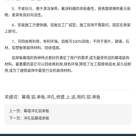
5、不易玷污，便于清洁保养。氟涂料膜的非粘着性，使表面很难附着污染
物，更具有良好向洁性。
6、安装施工方便快捷。铝板在工厂成型，施工现场不需裁切，固定在骨架
上即可。
7、可回收再利用，有利环保。铝板可100%回收，不同于瓷片，玻璃，石
材，铝塑板等装饰材料，回收值高。
铝单板幕墙的各种特点更好的满足了用户的需求,成为最受欢迎的幕墙装饰
材料。最重要的是它可以回收再利用,绿色环保,降低了在工程使用成本,其久经耐
用,成为了建筑装饰中最受行业的装饰材料。
关键词：幕墙,铝,单板,冲孔,修建,上,运,用的,铝,单板
上一页：
幕墙冲孔铝单板
下一页：
冲孔铝幕墙单板