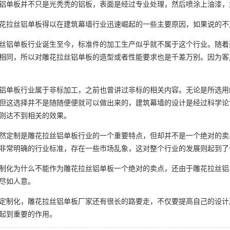
单板并不只是光秃秃的铝板，表面是经过专业处理，然后喷涂上油漆，
拉丝铝单板得以在建筑幕墙行业迅速崛起的一些主要原因，如果说的不
铝单板行业诞生至今，标准件的加工生产似乎就不属于这个行业。随着
相同，所以对雕花拉丝铝单板的造型或者性能要求也是千差万别。因为客
单板行业属于非标加工，之前也曾讲过非标的相关内容。无论是所选用
但这选择并不是随随便便就可以做出来的，建筑幕墙的设计是经过科学论
则达不到相关的效果。
定制是雕花拉丝铝单板行业的一个重要特点，但却并不是一个绝对的卖
非常明确的行业标准，存在一些市场乱象，这对整个行业的发展则起到了
化为什么不能作为雕花拉丝铝单板一个绝对的卖点，还由于雕花拉丝铝
尽如人意。
制化，雕花拉丝铝单板厂家还有很长的路要走，不仅要提高自己的设计
起到重要的作用。