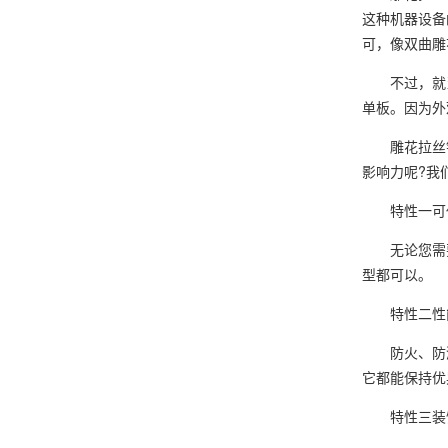
这种机器设备
可，像双曲雕
不过，就
单板。因为外
雕花拉丝铝
影响力呢?我
特性一可
无论您需要
型都可以。
特性二性
防火、防潮
它都能保持优
特性三装饰