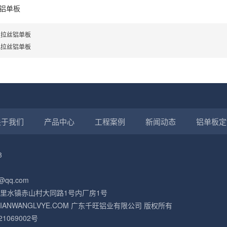
铝单板
型拉丝铝单板
孔拉丝铝单板
关于我们
产品中心
工程案例
新闻动态
铝单板定
3
@qq.com
里水镇赤山村大同路1号内厂房1号
021 QIANWANGLVYE.COM 广东千旺铝业有限公司 版权所有
21069002号