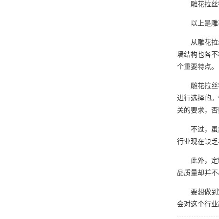
雕花拉丝铝
以上是雕花
从雕花拉丝
墙结构也各不
个重要特点。
雕花拉丝铝
进行选择的。
关的要求，否
不过，虽然
行业现在缺乏
此外，定制
品质量却并不
要想做到定
会对这个行业