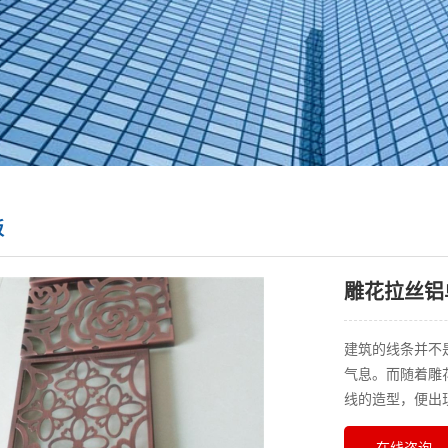
板
雕花拉丝铝
建筑的线条并不
气息。而随着雕
线的造型，便出
在线咨询