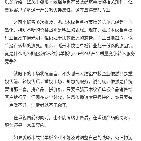
以多介绍一些关于弧形木纹铝单板产品及建筑幕墙的相关知识，让
更多客户了解这一产品的优异属性，这才显得更加专业!
之前小编曾多次提及，弧形木纹铝单板市场的竞争已经趋于白
热化，持续不断的价格战则是明显的表现。现在，弧形木纹铝单板
行业虽然前途光明，但仍处于比较低迷的态势，而且日渐趋冷，似
乎没有转热的迹象。那么，弧形木纹铝单板行业处于低迷的原因究
竟是什么呢?难道弧形木纹铝单板行业已经从产品质量竞争转入服务
竞争?
就眼下的市场状况而言，不少
弧形木纹铝单板
企业依然只是重
视售前、轻视售后，重视市场，却忽视服务，说到底，依然是传统
营销那一套，拼产品、拼价格，只要把弧形木纹铝单板产品销售给
客户就行了。但现在这个时代，信息传播速度是很快的，你只要有
一点做不好，消费者就不甩你了。
在重视售前的同时，也不能冷落了售后，在重视产品的同时，
服务还是非常重要的。
如果弧形木纹铝单板企业不能及时调整自己的战略，仍旧拘泥