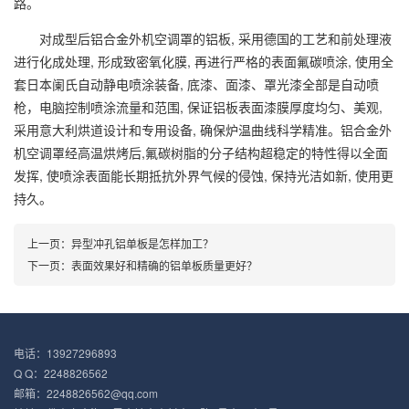
路。
对成型后铝合金外机空调罩的铝板, 采用德国的工艺和前处理液
进行化成处理, 形成致密氧化膜, 再进行严格的表面氟碳喷涂, 使用全
套日本阑氏自动静电喷涂装备, 底漆、面漆、罩光漆全部是自动喷
枪，电脑控制喷涂流量和范围, 保证铝板表面漆膜厚度均匀、美观,
采用意大利烘道设计和专用设备, 确保炉温曲线科学精准。铝合金外
机空调罩经高温烘烤后,氟碳树脂的分子结构超稳定的特性得以全面
发挥, 使喷涂表面能长期抵抗外界气候的侵蚀, 保持光洁如新, 使用更
持久。
上一页：
异型冲孔铝单板是怎样加工？
下一页：
表面效果好和精确的铝单板质量更好？
电话：13927296893
Q Q：2248826562
邮箱：2248826562@qq.com