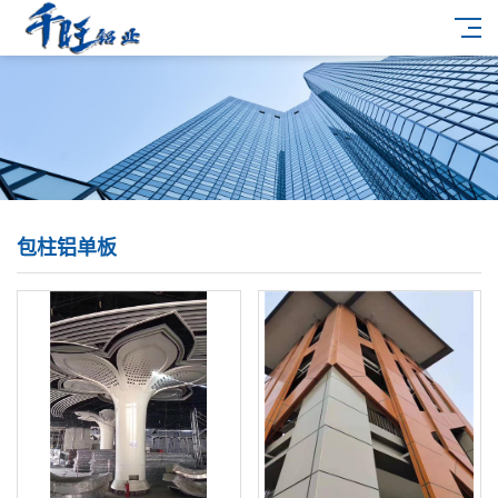
包柱铝单板