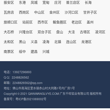
振安区
东港
凤城
宽甸
庄河
普兰店区
长海
瓦房店
西岗区
中山区
金州区
沙河口区
甘井子区
旅顺口区
站前区
西市区
鲅鱼圈区
老边区
盖州
大石桥
兴隆台区
双台子区
盘山
大洼
古塔区
凌河区
太和区
黑山
义县
凌海
北镇
连山区
龙港区
南票区
绥中
建昌
兴城
电话：13927296893
Q Q：2248826562
邮箱：2248826562@qq.com
地址：佛山市南海区里水镇赤山村大同路1号内厂房1号
Copyright © 2021 QIANWANGLVYE.COM 广东千旺铝业有限公司 版权所有
备案号：
粤ICP备2021069002号