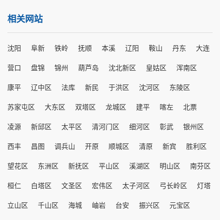
相关网站
沈阳
阜新
铁岭
抚顺
本溪
辽阳
鞍山
丹东
大连
营口
盘锦
锦州
葫芦岛
沈北新区
皇姑区
浑南区
康平
辽中区
法库
新民
于洪区
沈河区
东陵区
苏家屯区
大东区
双塔区
龙城区
建平
喀左
北票
凌源
新邱区
太平区
清河门区
细河区
彰武
银州区
西丰
昌图
调兵山
开原
顺城区
清原
新宾
胜利区
望花区
东洲区
新抚区
平山区
溪湖区
明山区
南芬区
桓仁
白塔区
文圣区
宏伟区
太子河区
弓长岭区
灯塔
立山区
千山区
海城
岫岩
台安
振兴区
元宝区