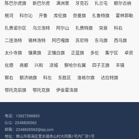
陈巴尔虎旗
新巴尔虎
满洲里
牙克石
扎兰屯
额尔古纳
根河
科尔沁
开鲁
库伦旗
奈曼旗
扎鲁特旗
霍林郭勒
扎赉诺尔区
乌兰浩特
阿尔山
扎赉特旗
突泉
科右
二连浩特
锡林浩特
阿巴嘎旗
苏尼特
东乌旗
西乌旗
太仆寺旗
镶黄旗
正镶白旗
正蓝旗
多伦
集宁区
卓资
化德
商都
兴和
凉城
察哈尔右翼
四子王旗
丰镇
察右
额济纳旗
科左
东胜区
准格尔旗
达拉特旗
鄂托克前旗
鄂托克旗
伊金霍洛旗
电话：13927296893
Q Q：2248826562
邮箱：2248826562@qq.com
地址：佛山市南海区里水镇赤山村大同路1号内厂房1号