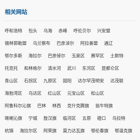
相关网站
呼和浩特
包头
乌海
赤峰
呼伦贝尔
兴安盟
锡林郭勒盟
乌兰察布
巴彦淖尔
阿拉善盟
通辽
鄂尔多斯
海拉尔
巴彦倬尔
玉泉区
赛罕区
土默特
托克托
和林格尔
清水河
武川
东河区
昆都仑区
青山区
石拐区
九原区
固阳
达尔罕茂明安
达茂联
海勃湾区
乌达区
红山区
元宝山区
松山区
阿鲁科尔沁旗
巴林
林西
克什克腾旗
翁牛特旗
喀喇沁旗
宁城
敖汉旗
临河区
五原
磴口
乌拉特
杭锦
海拉尔区
阿荣旗
莫力达瓦旗
鄂伦春旗
鄂温克旗