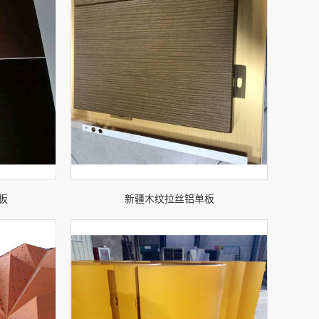
板
新疆木纹拉丝铝单板