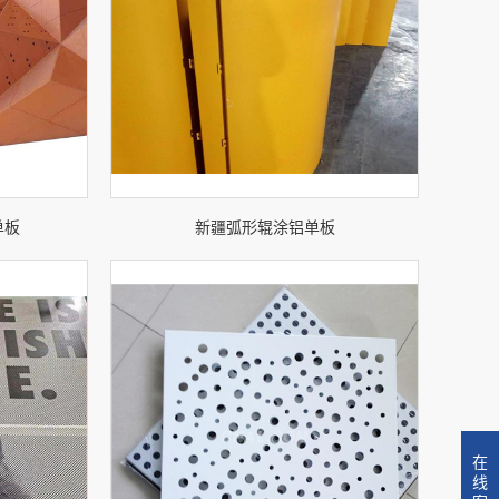
单板
新疆弧形辊涂铝单板
在
线